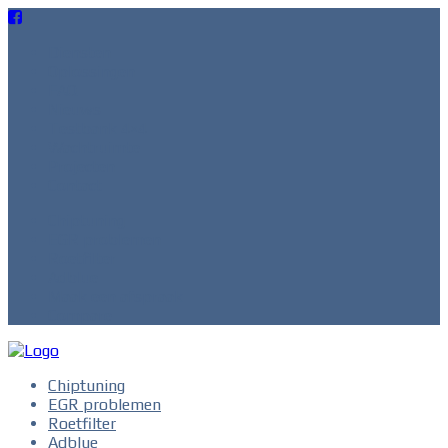
Diensten
Oplossingen
FAQ
Nieuws
Testbank 4×4
Wachtruimte
Projecten
Contact
Chiptuning
EGR problemen
Roetfilter
Adblue
Maak een afspraak
Compare
Chiptuning
EGR problemen
Roetfilter
Adblue