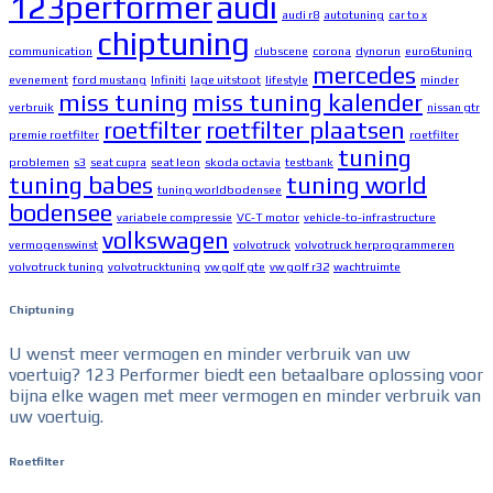
123performer
audi
audi r8
autotuning
car to x
chiptuning
communication
clubscene
corona
dynorun
euro6tuning
mercedes
evenement
ford mustang
Infiniti
lage uitstoot
lifestyle
minder
miss tuning
miss tuning kalender
verbruik
nissan gtr
roetfilter
roetfilter plaatsen
premie roetfilter
roetfilter
tuning
problemen
s3
seat cupra
seat leon
skoda octavia
testbank
tuning babes
tuning world
tuning worldbodensee
bodensee
variabele compressie
VC-T motor
vehicle-to-infrastructure
volkswagen
vermogenswinst
volvotruck
volvotruck herprogrammeren
volvotruck tuning
volvotrucktuning
vw golf gte
vw golf r32
wachtruimte
Chiptuning
U wenst meer vermogen en minder verbruik van uw
voertuig? 123 Performer biedt een betaalbare oplossing voor
bijna elke wagen met meer vermogen en minder verbruik van
uw voertuig.
Roetfilter