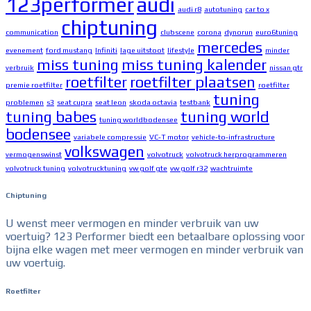
123performer
audi
audi r8
autotuning
car to x
chiptuning
communication
clubscene
corona
dynorun
euro6tuning
mercedes
evenement
ford mustang
Infiniti
lage uitstoot
lifestyle
minder
miss tuning
miss tuning kalender
verbruik
nissan gtr
roetfilter
roetfilter plaatsen
premie roetfilter
roetfilter
tuning
problemen
s3
seat cupra
seat leon
skoda octavia
testbank
tuning babes
tuning world
tuning worldbodensee
bodensee
variabele compressie
VC-T motor
vehicle-to-infrastructure
volkswagen
vermogenswinst
volvotruck
volvotruck herprogrammeren
volvotruck tuning
volvotrucktuning
vw golf gte
vw golf r32
wachtruimte
Chiptuning
U wenst meer vermogen en minder verbruik van uw
voertuig? 123 Performer biedt een betaalbare oplossing voor
bijna elke wagen met meer vermogen en minder verbruik van
uw voertuig.
Roetfilter