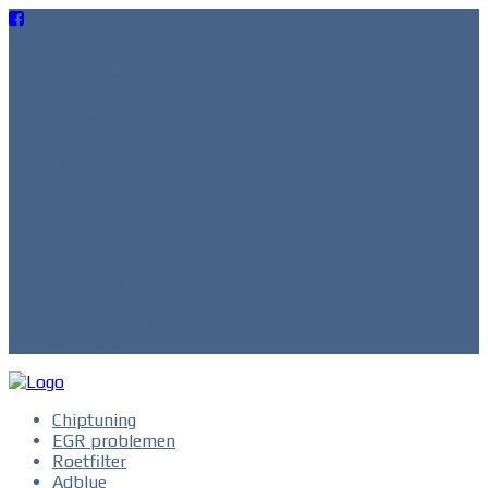
Diensten
Oplossingen
FAQ
Nieuws
Testbank 4×4
Wachtruimte
Projecten
Contact
Chiptuning
EGR problemen
Roetfilter
Adblue
Maak een afspraak
Compare
Chiptuning
EGR problemen
Roetfilter
Adblue