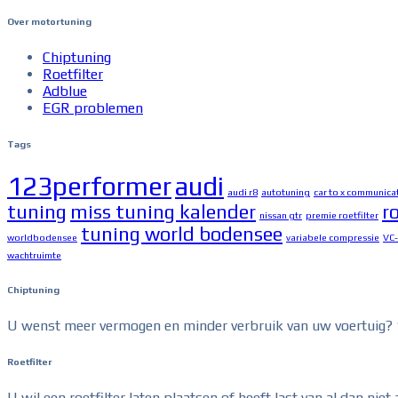
Over motortuning
Chiptuning
Roetfilter
Adblue
EGR problemen
Tags
123performer
audi
audi r8
autotuning
car to x communica
tuning
miss tuning kalender
ro
nissan gtr
premie roetfilter
tuning world bodensee
worldbodensee
variabele compressie
VC
wachtruimte
Chiptuning
U wenst meer vermogen en minder verbruik van uw voertuig? 1
Roetfilter
U wil een roetfilter laten plaatsen of heeft last van al dan 