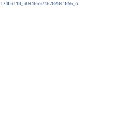
217403118_3044665748782841856_o