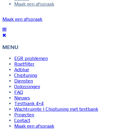
Maak een afspraak
Maak een afspraak
MENU
EGR problemen
Roetfilter
Adblue
Chiptuning
Diensten
Oplossingen
FAQ
Nieuws
Testbank 4×4
Wachtruimte | Chiptuning met testbank
Projecten
Contact
Maak een afspraak